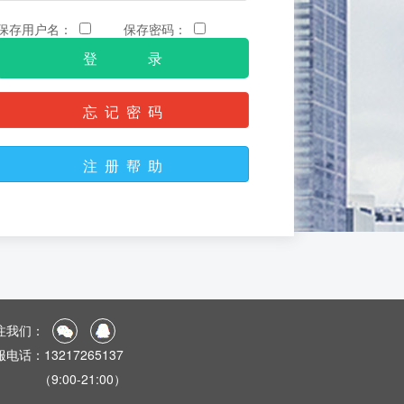
保存用户名：
保存密码：
忘 记 密 码
注 册 帮 助
注我们：
电话：13217265137
9:00-21:00）