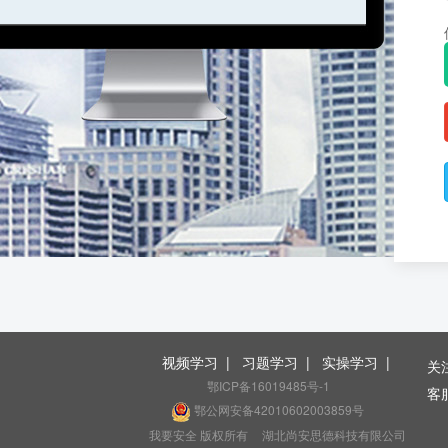
视频学习
|
习题学习
|
实操学习
|
关
鄂ICP备16019485号-1
客服
鄂公网安备42010602003859号
（
我要安全 版权所有
湖北尚安思德科技有限公司