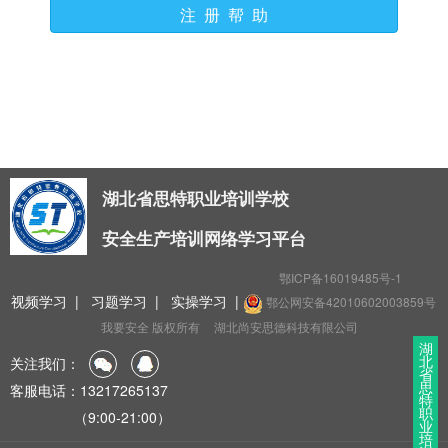
注 册 帮 助
湖北省思特职业培训学校
安全生产培训网络学习平台
鄂ICP备16019485号-1
视频学习
|
习题学习
|
实操学习
|
鄂公网安备42010602003859号
我要安全 版权所有
湖北尚安思德科技有限公司
湖
北
关注我们：
省
思
客服电话：13217265137
特
职
（9:00-21:00）
业
培