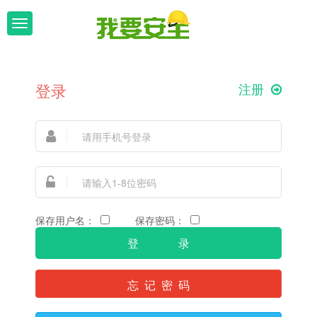
T
o
g
g
l
登录
注册
e
n
a
v
i
g
a
t
i
保存用户名：
保存密码：
o
n
忘 记 密 码