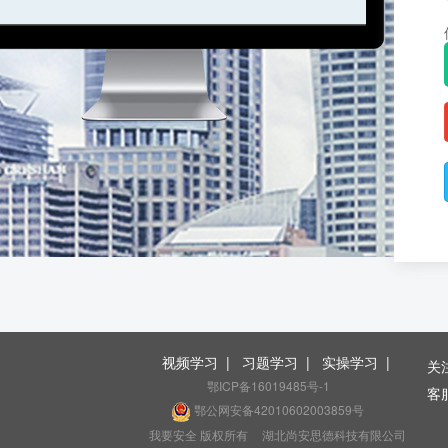
视频学习
|
习题学习
|
实操学习
|
关
鄂ICP备16019485号-1
客服
鄂公网安备42010602003859号
（
我要安全 版权所有
湖北尚安思德科技有限公司