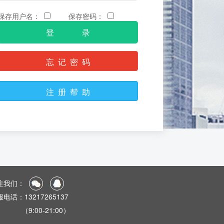
保存用户名：
保存密码：
忘 记 密 码
注 册 帮 助
注我们：
电话：13217265137
9:00-21:00）