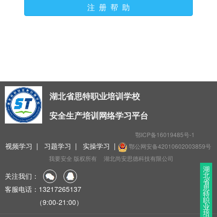
注 册 帮 助
湖北省思特职业培训学校
安全生产培训网络学习平台
鄂ICP备16019485号-1
视频学习
|
习题学习
|
实操学习
|
鄂公网安备42010602003859号
我要安全 版权所有
湖北尚安思德科技有限公司
湖
北
关注我们：
省
思
客服电话：13217265137
特
职
（9:00-21:00）
业
培