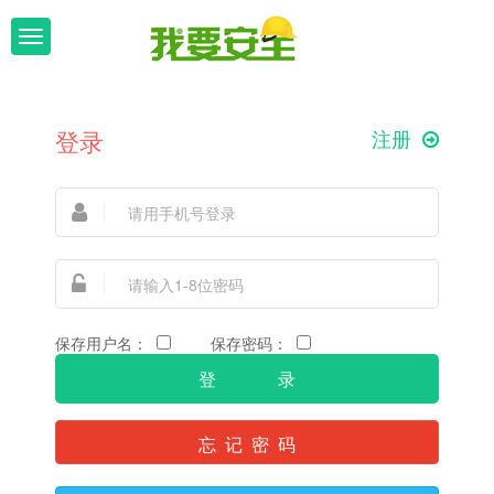
T
o
g
g
l
登录
注册
e
n
a
v
i
g
a
t
i
保存用户名：
保存密码：
o
n
忘 记 密 码