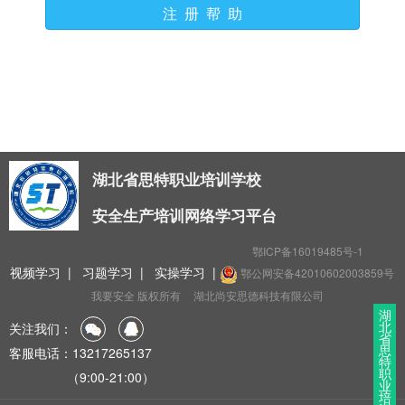
注 册 帮 助
湖北省思特职业培训学校
安全生产培训网络学习平台
鄂ICP备16019485号-1
视频学习
|
习题学习
|
实操学习
|
鄂公网安备42010602003859号
我要安全 版权所有
湖北尚安思德科技有限公司
湖
北
关注我们：
省
思
客服电话：13217265137
特
职
（9:00-21:00）
业
培