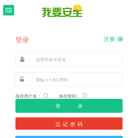
T
o
g
g
l
登录
注册
e
n
a
v
i
g
a
t
i
保存用户名：
保存密码：
o
n
忘 记 密 码