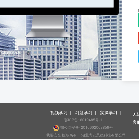
视频学习
|
习题学习
|
实操学习
|
关
鄂ICP备16019485号-1
客服
鄂公网安备42010602003859号
（
我要安全 版权所有
湖北尚安思德科技有限公司