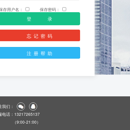
保存用户名：
保存密码：
忘 记 密 码
注 册 帮 助
注我们：
电话：13217265137
9:00-21:00）